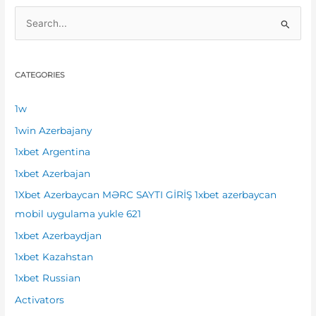
S
e
a
CATEGORIES
r
c
1w
h
1win Azerbajany
f
1xbet Argentina
o
1xbet Azerbajan
r
1Xbet Azerbaycan MƏRC SAYTI GİRİŞ 1xbet azerbaycan
:
mobil uygulama yukle 621
1xbet Azerbaydjan
1xbet Kazahstan
1xbet Russian
Activators