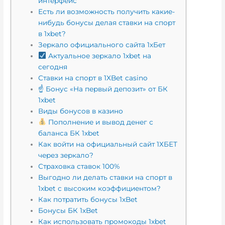
интерфейс
Есть ли возможность получить какие-
нибудь бонусы делая ставки на спорт
в 1xbet?
Зеркало официального сайта 1хБет
Актуальное зеркало 1xbet на
сегодня
Ставки на спорт в 1XBet casino
☝ Бонус «На первый депозит» от БК
1xbet
Виды бонусов в казино
Пополнение и вывод денег с
баланса БК 1xbet
Как войти на официальный сайт 1ХБЕТ
через зеркало?
Страховка ставок 100%
Выгодно ли делать ставки на спорт в
1xbet с высоким коэффициентом?
Как потратить бонусы 1xBet
Бонусы БК 1xBet
Как использовать промокоды 1xbet