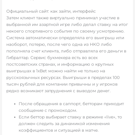
Официальный сайт: как зайти, интерфейс
Затем клиент также виртуально принимал участие в
выбранной им азартной игре либо делал ставку на итог
некоего спортивного события по своему усмотрению.
Система автоматически определяла его выигрыш или
наоборот, потерю, после чего одна из НКО либо
пополняла счет клиента, либо отправляла его деньги в
Гибралтар. Сервис букмекера есть во всех
постсоветских странах, и информацию о крупных
выигрышах в 1хBet можно найти не только на
русскоязычных ресурсах. Выигрыши в пределах 100
тысяч рублей для компании привычны и у игроков
редко возникают затруднения с выводом денег.
После обращения в саппорт, бетторам приходит
сообщение с промокодом.
Если беттор выбирает ставку в режиме «live», то
должен следить за динамикой изменения
коэффициентов и ситуацией в матче.