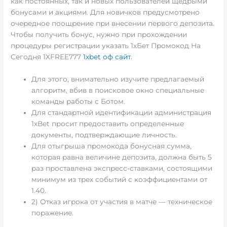
как постоянных, так и новых пользователей щедрыми
бонусами и акциями. Для новичков предусмотрено
очередное поощрение при внесении первого депозита.
Чтобы получить бонус, нужно при прохождении
процедуры регистрации указать 1хБет Промокод На
Сегодня 1XFREE777
1xbet оф сайт
.
Для этого, внимательно изучите предлагаемый
алгоритм, вбив в поисковое окно специальные
команды работы с Ботом.
Для стандартной идентификации администрация
1xBet просит предоставить определенные
документы, подтверждающие личность.
Для отыгрыша промокода бонусная сумма,
которая равна величине депозита, должна быть 5
раз проставлена экспресс-ставками, состоящими
минимум из трех событий с коэффициентами от
1.40.
2) Отказ игрока от участия в матче — техническое
поражение.