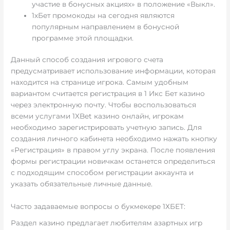
участие в бонусных акциях» в положение «Выкл».
1xБет промокоды на сегодня являются
популярным направлением в бонусной
программе этой площадки.
Данный способ создания игрового счета
предусматривает использование информации, которая
находится на странице игрока. Самым удобным
вариантом считается регистрация в 1 Икс Бет казино
через электронную почту. Чтобы воспользоваться
всеми услугами 1XBet казино онлайн, игрокам
необходимо зарегистрировать учетную запись. Для
создания личного кабинета необходимо нажать кнопку
«Регистрация» в правом углу экрана. После появления
формы регистрации новичкам останется определиться
с подходящим способом регистрации аккаунта и
указать обязательные личные данные.
Часто задаваемые вопросы о букмекере 1ХБЕТ:
Раздел казино предлагает любителям азартных игр