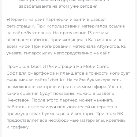
зарабатывайте на этом уже сегодня.
●Перейти на сайт партнерки и зайти в раздел
регистрации. При использовании материалов ссылка
на сайт обязательна. На протяжении 13 лет мы
освещаем события, происходящие в Казахстане и во
всём мире. При копировании материала Altyn-orda. kz
указать гиперссылку непосредственно на сайт.
Промокод 1xbet И Регистрация На Моби Сайте
Софт для смартфонов и планшетов в точности копирует
функционал сайта 1xbet kz. На сайте букмекера есть
возможность смотреть игры в прямом эфире. Узнать,
какие события будут показаны, можно в разделе
live‑ставок. После этого партнер может начинать
работать, информируя пользователей интернета о
преимуществах букмекерской конторы. При этом БК
предоставляет все необходимые материалы, креативы
и графику.