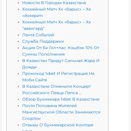
Новости В Городах Казахстана
Хоккейный Матч Хк «барыс» – Хк
«йокерит»
Хоккейный Матч Хк «барыс» – Хк
“авангард”
Лента Событий
Служба Поддержки
Акция От Бк Гол+пас: Кэшбэк 10% От
Суммы Пополнения
В Казахстан Придут Сильная Жара И
Дожди
Промокод 1xbet И Регистрация На
Моби Сайте
В Казахстане Отменили Концерт
Российского Певца Лепса …
Обзор Букмекера 1xbet В Казахстане
Почти Половина Жителей
Мангистауской Области Занимаются
Спортом
Отзывы О Букмекерской Конторе