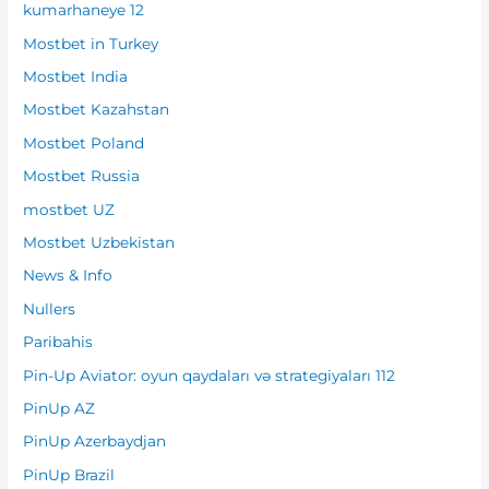
kumarhaneye 12
Mostbet in Turkey
Mostbet India
Mostbet Kazahstan
Mostbet Poland
Mostbet Russia
mostbet UZ
Mostbet Uzbekistan
News & Info
Nullers
Paribahis
Pin-Up Aviator: oyun qaydaları və strategiyaları 112
PinUp AZ
PinUp Azerbaydjan
PinUp Brazil