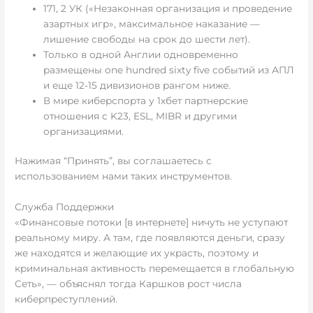
171, 2 УК («Незаконная организация и проведение
азартных игр», максимальное наказание —
лишение свободы на срок до шести лет).
Только в одной Англии одновременно
размещены one hundred sixty five событий из АПЛ
и еще 12-15 дивизионов рангом ниже.
В мире киберспорта у 1хбет партнерские
отношения с K23, ESL, MIBR и другими
организациями.
Нажимая “Принять”, вы соглашаетесь с
использованием нами таких инструментов.
Служба Поддержки
«Финансовые потоки [в интернете] ничуть не уступают
реальному миру. А там, где появляются деньги, сразу
же находятся и желающие их украсть, поэтому и
криминальная активность перемещается в глобальную
Сеть», — объяснял тогда Каршков рост числа
киберпреступлений.