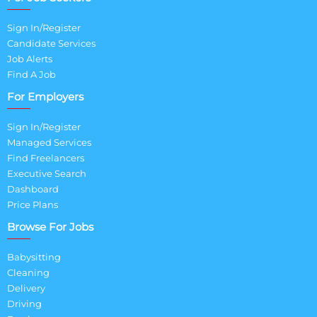
Sign In/Register
Candidate Services
Job Alerts
Find A Job
For Employers
Sign In/Register
Managed Services
Find Freelancers
Executive Search
Dashboard
Price Plans
Browse For Jobs
Babysitting
Cleaning
Delivery
Driving