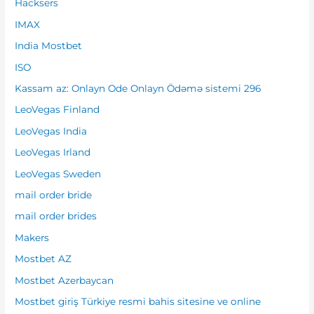
Hacksers
IMAX
India Mostbet
ISO
Kassam az: Onlayn Ode Onlayn Ödəmə sistemi 296
LeoVegas Finland
LeoVegas India
LeoVegas Irland
LeoVegas Sweden
mail order bride
mail order brides
Makers
Mostbet AZ
Mostbet Azerbaycan
Mostbet giriş Türkiye resmi bahis sitesine ve online