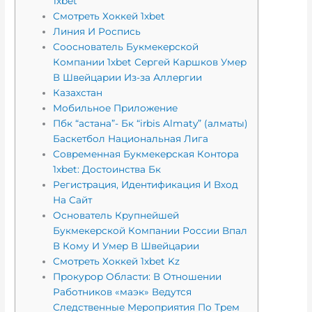
1xbet
Смотреть Хоккей 1xbet
Линия И Роспись
Сооснователь Букмекерской
Компании 1хbet Сергей Каршков Умер
В Швейцарии Из-за Аллергии
Казахстан
Мобильное Приложение
Пбк “астана”- Бк “irbis Almaty” (алматы)
Баскетбол Национальная Лига
Современная Букмекерская Контора
1xbet: Достоинства Бк
Регистрация, Идентификация И Вход
На Сайт
Основатель Крупнейшей
Букмекерской Компании России Впал
В Кому И Умер В Швейцарии
Смотреть Хоккей 1xbet Kz
Прокурор Области: В Отношении
Работников «маэк» Ведутся
Следственные Мероприятия По Трем