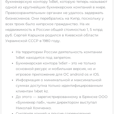
букмекерскую контору 1хBet, которую теперь называют
одной из крупнейших букмекерских компаний в мире.
Правоохранительным органам не удалось задержать
бизнесменов. Они перебрались на Кипр, поскольку у
всех троих было кипрское гражданство. На их
недвижимость в России общей стоимостью 1, 5 млрд
руб. Сергей Каршков родился в Киевской области
Украинской СССР в 1980 году.
На территории России деятельность компании
1xBet находится под запретом.
Букмекерская контора 1хбет – это не только
основной ресурс и мобильная версия, но и
игровое приложение для ОС android os и iOS.
Информация о минимальной и максимальной
суммах доступна только идентифицированным
клиентам 1xbet kz.
До этого — зарегистрированному в Брянске ООО
«Букмекер паб», чьим директором выступал
Николай Хомченко.
Смотрите хоккей и другие соревнования