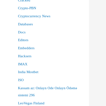
Cracked
Crypto-PBN
Cryptocurrency News
Databases
Docs
Editors
Embedders
Hacksers
IMAX
India Mostbet
ISO
Kassam az: Onlayn Ode Onlayn Ödəmə
sistemi 296
LeoVegas Finland