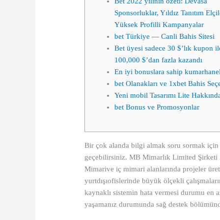
Bet 2022 yılının özeti: Devasa
Sponsorluklar, Yıldız Tanıtım Elçil
Yüksek Profilli Kampanyalar
bet Türkiye — Canli Bahis Sitesi
Bet üyesi sadece 30 $’lık kupon il
100,000 $’dan fazla kazandı
En iyi bonuslara sahip kumarhane
bet Olanakları ve 1xbet Bahis Seç
Yeni mobil Tasarımı Lite Hakkınd
bet Bonus ve Promosyonlar
Bir çok alanda bilgi almak soru sormak için 1
geçebilirsiniz. MB Mimarlık Limited Şirket
Mimarive iç mimari alanlarında projeler üret
yurtdışıofislerinde büyük ölçekli çalışmala
kaynaklı sistemin hata vermesi durumu en aza
yaşamanız durumunda sağ destek bölümünden