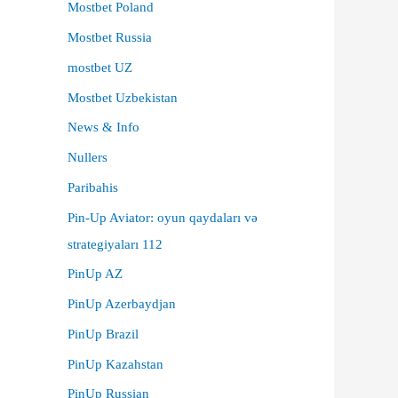
Mostbet Poland
Mostbet Russia
mostbet UZ
Mostbet Uzbekistan
News & Info
Nullers
Paribahis
Pin-Up Aviator: oyun qaydaları və
strategiyaları 112
PinUp AZ
PinUp Azerbaydjan
PinUp Brazil
PinUp Kazahstan
PinUp Russian