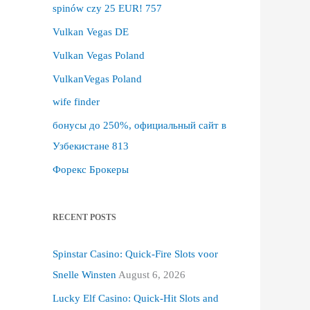
spinów czy 25 EUR! 757
Vulkan Vegas DE
Vulkan Vegas Poland
VulkanVegas Poland
wife finder
бонусы до 250%, официальный сайт в
Узбекистане 813
Форекс Брокеры
RECENT POSTS
Spinstar Casino: Quick‑Fire Slots voor
Snelle Winsten
August 6, 2026
Lucky Elf Casino: Quick‑Hit Slots and