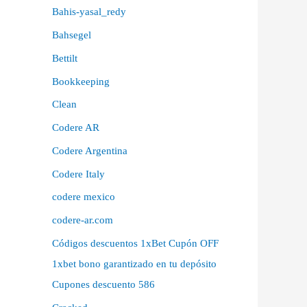
Bahis-yasal_redy
Bahsegel
Bettilt
Bookkeeping
Clean
Codere AR
Codere Argentina
Codere Italy
codere mexico
codere-ar.com
Códigos descuentos 1xBet Cupón OFF
1xbet bono garantizado en tu depósito
Cupones descuento 586