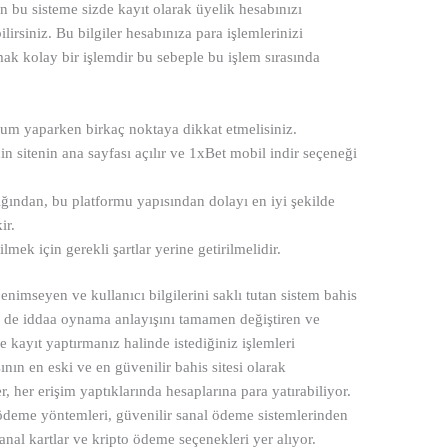
 bu sisteme sizde kayıt olarak üyelik hesabınızı
lirsiniz. Bu bilgiler hesabınıza para işlemlerinizi
mak kolay bir işlemdir bu sebeple bu işlem sırasında
lum yaparken birkaç noktaya dikkat etmelisiniz.
 sitenin ana sayfası açılır ve 1xBet mobil indir seçeneği
ştığından, bu platformu yapısından dolayı en iyi şekilde
ir.
lmek için gerekli şartlar yerine getirilmelidir.
enimseyen ve kullanıcı bilgilerini saklı tutan sistem bahis
z de iddaa oynama anlayışını tamamen değiştiren ve
e kayıt yaptırmanız halinde istediğiniz işlemleri
ının en eski ve en güvenilir bahis sitesi olarak
r, her erişim yaptıklarında hesaplarına para yatırabiliyor.
 ödeme yöntemleri, güvenilir sanal ödeme sistemlerinden
anal kartlar ve kripto ödeme seçenekleri yer alıyor.