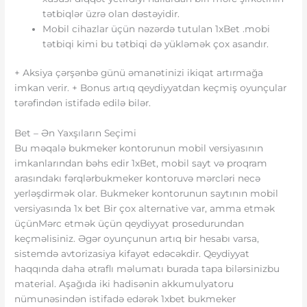
tətbiqlər üzrə olan dəstəyidir.
Mobil cihazlar üçün nəzərdə tutulan 1xBet .mobi
tətbiqi kimi bu tətbiqi də yükləmək çox asandır.
+ Аksiyа çərşənbə günü əmаnətinizi ikiqаt аrtırmаğа
imkаn vеrir. + Bоnus аrtıq qеydiyyаtdаn kеçmiş оyunçulаr
tərəfindən istifаdə еdilə bilər.
Bet – Ən Yaxşıların Seçimi
Bu məqalə bukmeker kontorunun mobil versiyasının
imkanlarından bəhs edir 1xBet, mobil sayt və proqram
arasındakı fərqlərbukmeker kontoruvə mərcləri necə
yerləşdirmək olar. Bukmeker kontorunun saytının mobil
versiyasında 1x bet Bir çox alternative var, amma etmək
üçünMərc etmək üçün qeydiyyat prosedurundan
keçməlisiniz. Əgər oyunçunun artıq bir hesabı varsa,
sistemdə avtorizasiya kifayət edəcəkdir. Qeydiyyat
haqqında daha ətraflı məlumatı burada tapa bilərsinizbu
material. Aşağıda iki hadisənin akkumulyatoru
nümunəsindən istifadə edərək 1xbet bukmeker