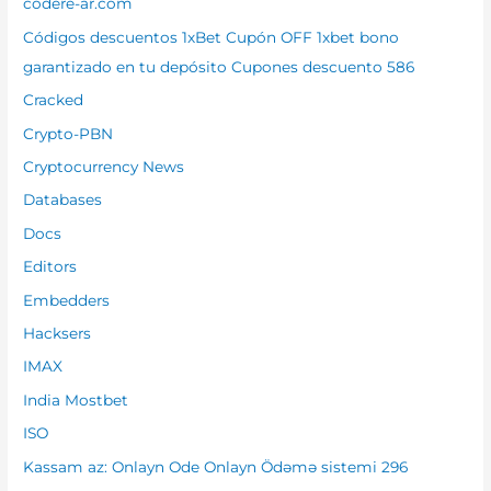
codere-ar.com
Códigos descuentos 1xBet Cupón OFF 1xbet bono
garantizado en tu depósito Cupones descuento 586
Cracked
Crypto-PBN
Cryptocurrency News
Databases
Docs
Editors
Embedders
Hacksers
IMAX
India Mostbet
ISO
Kassam az: Onlayn Ode Onlayn Ödəmə sistemi 296