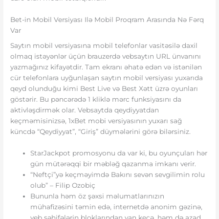
Bet-in Mobil Versiyası Ilə Mobil Proqram Arasında Nə Fərq
Var
Saytın mobil versiyasına mobil telefonlar vasitəsilə daxil
olmaq istəyənlər üçün brauzerdə vebsaytın URL ünvanını
yazmağınız kifayətdir. Tam ekranı əhatə edən və istənilən
cür telefonlara uyğunlaşan saytın mobil versiyası yuxarıda
qeyd olunduğu kimi Best Live və Best Xətt üzrə oyunları
göstərir. Bu pəncərədə 1 kliklə mərc funksiyasını da
aktivləşdirmək olar. Vebsaytda qeydiyyatdan
keçməmisinizsə, 1xBet mobi versiyasının yuxarı sağ
küncdə “Qeydiyyat”, “Giriş” düymələrini görə bilərsiniz.
StarJackpot promosyonu da var ki, bu oyunçuları hər
gün mütərəqqi bir məbləğ qazanma imkanı verir.
“Neftçi”yə keçməyimdə Bakını sevən sevgilimin rolu
olub” – Filip Ozobiç
Bununla həm öz şəxsi məlumatlarınızın
mühafizəsini təmin edə, internetdə anonim gəzinə,
veb səhifələrin bloklarından yan keçə, həm də azad