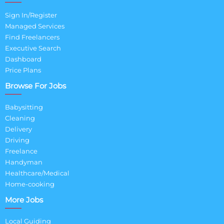
Sign In/Register
Managed Services
Find Freelancers
Executive Search
Dashboard
Price Plans
Browse For Jobs
Babysitting
Cleaning
Delivery
Driving
Freelance
Handyman
Healthcare/Medical
Home-cooking
More Jobs
Local Guiding