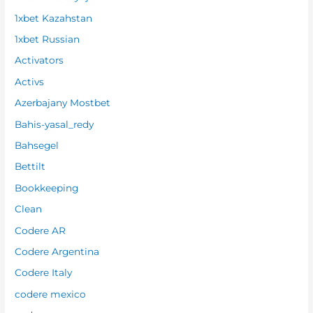
1xbet Kazahstan
1xbet Russian
Activators
Activs
Azerbajany Mostbet
Bahis-yasal_redy
Bahsegel
Bettilt
Bookkeeping
Clean
Codere AR
Codere Argentina
Codere Italy
codere mexico