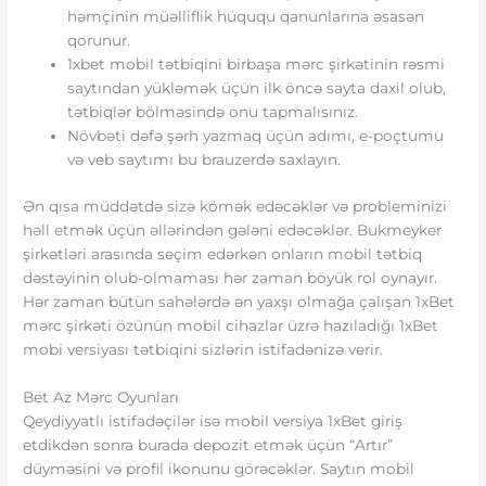
həmçinin müəlliflik hüququ qanunlarına əsasən
qorunur.
1xbet mobil tətbiqini birbaşa mərc şirkətinin rəsmi
saytından yükləmək üçün ilk öncə sayta daxil olub,
tətbiqlər bölməsində onu tapmalısınız.
Növbəti dəfə şərh yazmaq üçün adımı, e-poçtumu
və veb saytımı bu brauzerdə saxlayın.
Ən qısa müddətdə sizə kömək edəcəklər və probleminizi
həll etmək üçün əllərindən gələni edəcəklər. Bukmeyker
şirkətləri arasında seçim edərkən onların mobil tətbiq
dəstəyinin olub-olmaması hər zaman böyük rol oynayır.
Hər zaman bütün sahələrdə ən yaxşı olmağa çalışan 1xBet
mərc şirkəti özünün mobil cihazlar üzrə hazıladığı 1xBet
mobi versiyası tətbiqini sizlərin istifadənizə verir.
Bet Az Mərc Oyunları
Qeydiyyatlı istifadəçilər isə mobil versiya 1xBet giriş
etdikdən sonra burada depozit etmək üçün “Artır”
düyməsini və profil ikonunu görəcəklər. Saytın mobil