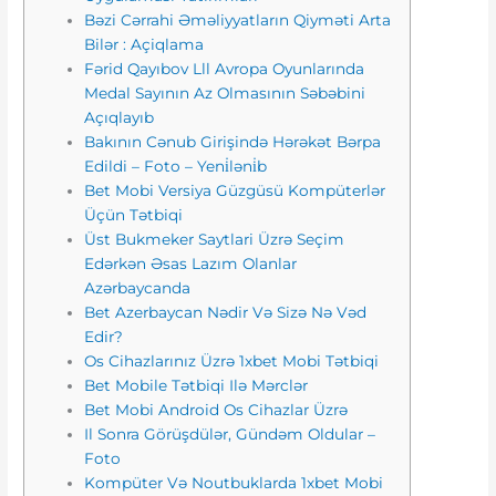
Bəzi Cərrahi Əməliyyatların Qiyməti Arta
Bilər : Açiqlama
Fərid Qayıbov Lll Avropa Oyunlarında
Medal Sayının Az Olmasının Səbəbini
Açıqlayıb
Bakının Cənub Girişində Hərəkət Bərpa
Edildi – Foto – Yeni̇ləni̇b
Bet Mobi Versiya Güzgüsü Kompüterlər
Üçün Tətbiqi
Üst Bukmeker Saytlari Üzrə Seçim
Edərkən Əsas Lazım Olanlar
Azərbaycanda
Bet Azerbaycan Nədir Və Sizə Nə Vəd
Edir?
Os Cihazlarınız Üzrə 1xbet Mobi Tətbiqi
Bet Mobile Tətbiqi Ilə Mərclər
Bet Mobi Android Os Cihazlar Üzrə
Il Sonra Görüşdülər, Gündəm Oldular –
Foto
Kompüter Və Noutbuklarda 1xbet Mobi