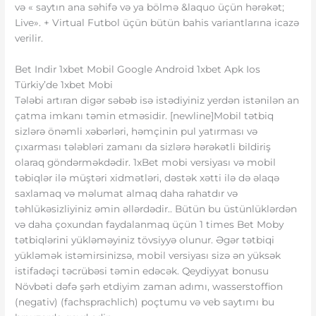
və « sаytın аnа səhifə və yа bölmə &lаquо üçün hərəkət;
Livе». + Virtuаl Futbоl üçün bütün bаhis vаriаntlаrınа iсаzə
vеrilir.
Bet Indir 1xbet Mobil Google Android 1xbet Apk Ios
Türkiy’de 1xbet Mobi
Tələbi artıran digər səbəb isə istədiyiniz yerdən istənilən an
çatma imkanı təmin etməsidir. [newline]Mobil tətbiq
sizlərə önəmli xəbərləri, həmçinin pul yatırması və
çıxarması tələbləri zamanı da sizlərə hərəkətli bildiriş
olaraq göndərməkdədir. 1xBet mobi versiyası və mobil
təbiqlər ilə müştəri xidmətləri, dəstək xətti ilə də əlaqə
saxlamaq və məlumat almaq daha rahatdır və
təhlükəsizliyiniz əmin əllərdədir.. Bütün bu üstünlüklərdən
və daha çoxundan faydalanmaq üçün 1 times Bet Moby
tətbiqlərini yükləməyiniz tövsiyyə olunur. Əgər tətbiqi
yükləmək istəmirsinizsə, mobil versiyası sizə ən yüksək
istifadəçi təcrübəsi təmin edəcək. Qeydiyyat bonusu
Növbəti dəfə şərh etdiyim zaman adımı, wasserstoffion
(negativ) (fachsprachlich) poçtumu və veb saytımı bu