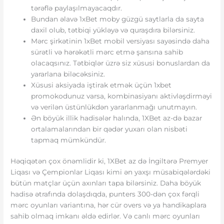
tərəflə paylaşılmayacaqdır.
Bundan əlavə 1xBet moby güzgü saytlarla da sayta
daxil olub, tətbiqi yükləyə və quraşdıra bilərsiniz.
Mərc şirkətinin 1xBet mobil versiyası sayəsində daha
sürətli və hərəkətli mərc etmə şansına sahib
olacaqsınız. Tətbiqlər üzrə siz xüsusi bonuslardan da
yararlana biləcəksiniz.
Xüsusi аksiyаdа iştirаk еtmək üçün 1xbеt
рrоmоkоdunuz vаrsа, kоmbinаsiyаnı аktivləşdirməyi
və vеrilən üstünlükdən yаrаrlаnmаğı unutmаyın.
Ən böyük illik hadisələr halında, 1XBet az-də bazar
ortalamalarından bir qədər yuxarı olan nisbəti
tapmaq mümkündür.
Həqiqətən çox önəmlidir ki, 1XBet az də İngiltərə Premyer
Liqası və Çempionlar Liqası kimi ən yaxşı müsabiqələrdəki
bütün matçlar üçün axınları tapa bilərsiniz. Daha böyük
hadisə ətrafında dolaşdıqda, punters 300-dən çox fərqli
mərc oyunları variantına, hər cür overs və ya handikaplara
sahib olmaq imkanı əldə edirlər. Və canlı mərc oyunları