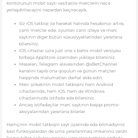
kontorunun mobil saytı vasitəsilə mərclərin necə
yerləşdiriləcəyini nəzərdən keçirəcəyik.
Siz iOS tətbiqi ilə hərəkət halında hesabınızı artıra,
canlı mərclər edə, oyunları canlı izləyə və mərc
saytının digər bütün xüsusiyyətlərindən yararlana
bilərsiniz.
IOS cihazlar üzrə just one x bahis mobil versiyası
birbaşa AppStore üzərindən yükləyə bilərsiniz.
Məsələn, Telegram əlavəsindən @xBetChannel
kanalını tapıb ona qoşulun və günün matçları
haqqında məlumatları dərhal əldə edin.
Mərc şirkətinin mobil tətbiqini həm Android
cihazlarında, həm IOS, həm də Windows
cihazlarınızda istifadə edə bilərsiniz.
Ancaq istifadəçilər mərc saytının başqa promo-
aksiyalarından yararlana bilərlər.
Həmçinin mobil tətbiqin sayt üzərində edə bilmədiyiniz
bəzi funksiyalardan de uma yararlanmaq imkanınız vardır.