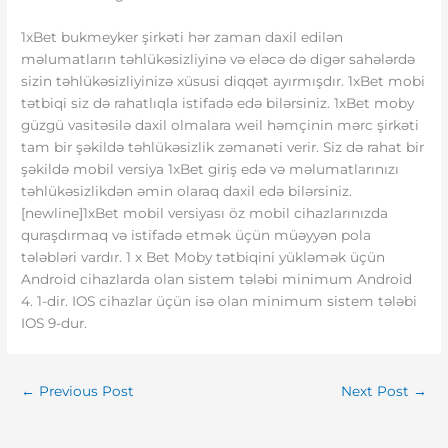
1xBet bukmeyker şirkəti hər zaman daxil edilən
məlumatların təhlükəsizliyinə və eləcə də digər sahələrdə
sizin təhlükəsizliyinizə xüsusi diqqət ayırmışdır. 1xBet mobi
tətbiqi siz də rahatlıqla istifadə edə bilərsiniz. 1xBet moby
güzgü vasitəsilə daxil olmalara weil həmçinin mərc şirkəti
tam bir şəkildə təhlükəsizlik zəmanəti verir. Siz də rahat bir
şəkildə mobil versiya 1xBet giriş edə və məlumatlarınızı
təhlükəsizlikdən əmin olaraq daxil edə bilərsiniz.
[newline]1xBet mobil versiyası öz mobil cihazlarınızda
quraşdırmaq və istifadə etmək üçün müəyyən pola
tələbləri vardır. 1 x Bet Moby tətbiqini yükləmək üçün
Android cihazlarda olan sistem tələbi minimum Android
4. 1-dir. IOS cihazlar üçün isə olan minimum sistem tələbi
IOS 9-dur.
←
Previous Post
Next Post
→