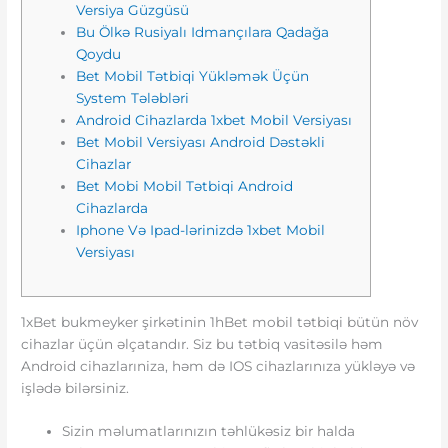
Versiya Güzgüsü
Bu Ölkə Rusiyalı Idmançılara Qadağa
Qoydu
Bet Mobil Tətbiqi Yükləmək Üçün
System Tələbləri
Android Cihazlarda 1xbet Mobil Versiyası
Bet Mobil Versiyası Android Dəstəkli
Cihazlar
Bet Mobi Mobil Tətbiqi Android
Cihazlarda
Iphone Və Ipad-lərinizdə 1xbet Mobil
Versiyası
1xBet bukmeyker şirkətinin 1hBet mobil tətbiqi bütün növ
cihazlar üçün əlçatandır. Siz bu tətbiq vasitəsilə həm
Android cihazlarıniza, həm də IOS cihazlarınıza yükləyə və
işlədə bilərsiniz.
Sizin məlumatlarınızın təhlükəsiz bir halda