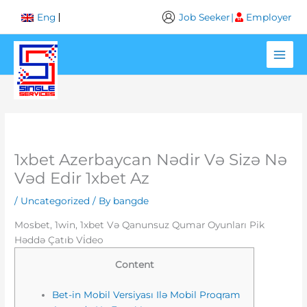
Skip
Job Seeker
|
Employer
Eng
to
content
1xbet Azerbaycan Nədir Və Sizə Nə
Vəd Edir 1xbet Az
/
Uncategorized
/ By
bangde
Mosbet, 1win, 1xbet Və Qanunsuz Qumar Oyunları Pik
Həddə Çatıb Vi̇deo
Content
Bet-in Mobil Versiyası Ilə Mobil Proqram