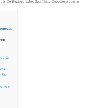
avés De Registro 1xbet Bad Thing Deposito Apuestas
monedas
p200
tro En
Bet©
e En
et Pra