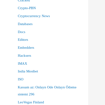
Cracked
Crypto-PBN
Cryptocurrency News
Databases
Docs
Editors
Embedders
Hacksers
IMAX
India Mostbet
ISO
Kassam az: Onlayn Ode Onlayn Ödəmə
sistemi 296
LeoVegas Finland