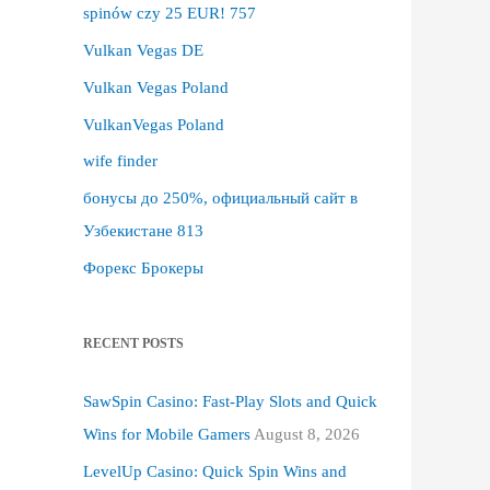
spinów czy 25 EUR! 757
Vulkan Vegas DE
Vulkan Vegas Poland
VulkanVegas Poland
wife finder
бонусы до 250%, официальный сайт в
Узбекистане 813
Форекс Брокеры
RECENT POSTS
SawSpin Casino: Fast‑Play Slots and Quick
Wins for Mobile Gamers
August 8, 2026
LevelUp Casino: Quick Spin Wins and