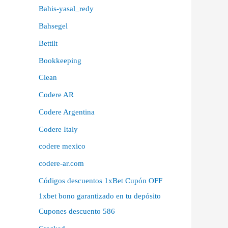
Bahis-yasal_redy
Bahsegel
Bettilt
Bookkeeping
Clean
Codere AR
Codere Argentina
Codere Italy
codere mexico
codere-ar.com
Códigos descuentos 1xBet Cupón OFF
1xbet bono garantizado en tu depósito
Cupones descuento 586