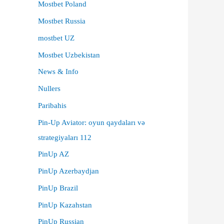
Mostbet Poland
Mostbet Russia
mostbet UZ
Mostbet Uzbekistan
News & Info
Nullers
Paribahis
Pin-Up Aviator: oyun qaydaları və
strategiyaları 112
PinUp AZ
PinUp Azerbaydjan
PinUp Brazil
PinUp Kazahstan
PinUp Russian