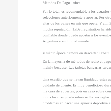
Métodos De Pago 1xbet
Por lo total, es recomendable a los usuarios
selecciones anteriormente a apostar. Por otr
altas de los países en mis que opera. Y allí
mucha reputación. 1xBet registration ha sid
confiable donde puede apostar a los eventos
Argentina y en todo el mundo.
¿Cuánto época demora en descartar 1xbet?
En la mayorí a de mé todos de retiro el pag
mainly because. Las tarjetas bancarias tardan
Una ocasião que se hayan liquidado estas apu
cuidado de cliente. Es muy beneficioso duran
ma casa de apuestas, pois en caso sobre con
todos los dias puede referirse the sus regla
problemas en hacer una apuesta deportiva e