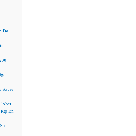
s
o
n De
tos
p200
igo
s Sobre
 1xbet
 Rtp En
 Su