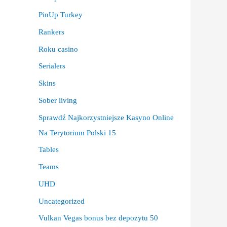
PinUp Turkey
Rankers
Roku casino
Serialers
Skins
Sober living
Sprawdź Najkorzystniejsze Kasyno Online
Na Terytorium Polski 15
Tables
Teams
UHD
Uncategorized
Vulkan Vegas bonus bez depozytu 50