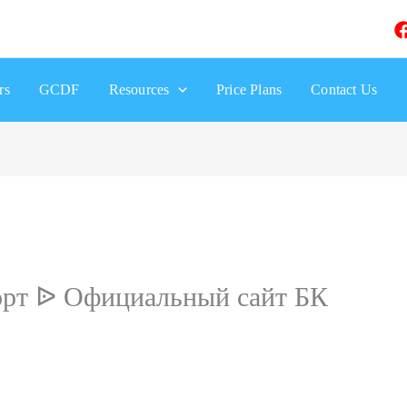
rs
GCDF
Resources
Price Plans
Contact Us
орт ᐉ Официальный сайт БК