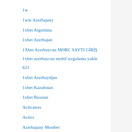
c
1w
h
1win Azerbajany
f
1xbet Argentina
o
1xbet Azerbajan
r
1Xbet Azerbaycan MƏRC SAYTI GİRİŞ
:
1xbet azerbaycan mobil uygulama yukle
621
1xbet Azerbaydjan
1xbet Kazahstan
1xbet Russian
Activators
Activs
Azerbajany Mostbet