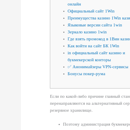
онлайн
Официальный сайт 1Win
Преимущества казино 1Win каз
Языковые версии сайта 1win
Зеркало казино 1win
Где взять промокод в 1Вин кази
Как войти на сайт БК 1Win
in официальный сайт казино и
букмекерской конторы
✅ Анонимайзеры VPN-сервисы
Бонусы покер-рума
Если по какой-либо причине главный ста
перенаправляются на альтернативный сер
резервное хранилище.
Поэтому администрация букмекерс