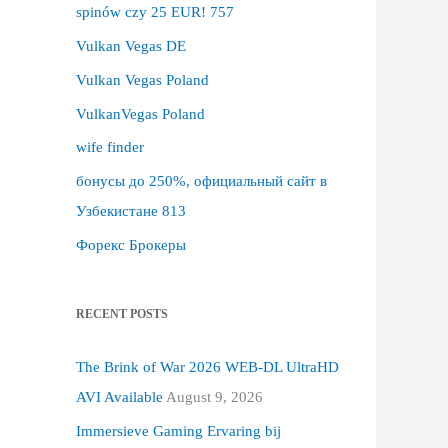
spinów czy 25 EUR! 757
Vulkan Vegas DE
Vulkan Vegas Poland
VulkanVegas Poland
wife finder
бонусы до 250%, официальный сайт в
Узбекистане 813
Форекс Брокеры
RECENT POSTS
The Brink of War 2026 WEB-DL UltraHD
AVI Available
August 9, 2026
Immersieve Gaming Ervaring bij