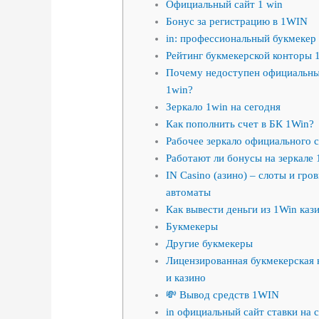
Официальный сайт 1 win
Бонус за регистрацию в 1WIN
in: профессиональный букмекер 
Рейтинг букмекерской конторы 
Почему недоступен официальны
1win?
Зеркало 1win на сегодня
Как пополнить счет в БК 1Win?
Рабочее зеркало официального 
Работают ли бонусы на зеркале
IN Casino (азино) – слоты и гро
автоматы
Как вывести деньги из 1Win каз
Букмекеры
Другие букмекеры
Лицензированная букмекерская 
и казино
💸 Вывод средств 1WIN
in официальный сайт ставки на 