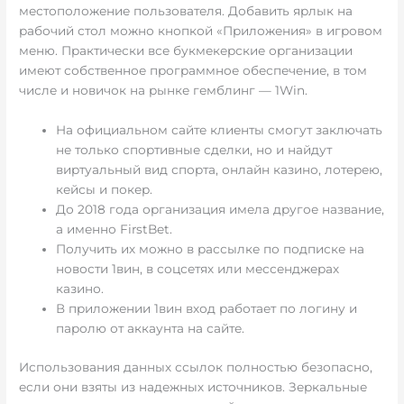
местоположение пользователя. Добавить ярлык на
рабочий стол можно кнопкой «Приложения» в игровом
меню. Практически все букмекерские организации
имеют собственное программное обеспечение, в том
числе и новичок на рынке гемблинг — 1Win.
На официальном сайте клиенты смогут заключать
не только спортивные сделки, но и найдут
виртуальный вид спорта, онлайн казино, лотерею,
кейсы и покер.
До 2018 года организация имела другое название,
а именно FirstBet.
Получить их можно в рассылке по подписке на
новости 1вин, в соцсетях или мессенджерах
казино.
В приложении 1вин вход работает по логину и
паролю от аккаунта на сайте.
Использования данных ссылок полностью безопасно,
если они взяты из надежных источников. Зеркальные