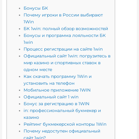
Бонусы БК
Почему игроки в России выбирают
1Win
БК 1win: полный обзор возможностей
Бонусы и программа лояльности БК
1win
Процесс регистрации на сайте 1win
Официальный сайт 1win: погрузитесь в
мир казино и спортивных ставок в
одном месте
Как скачать программу 1Win и
установить на телефон
Мобильное приложение 1WIN
Официальный сайт 1 win
Бонус за регистрацию в 1WIN
in: профессиональный букмекер и
казино
Рейтинг букмекерской конторы 1Win
Почему недоступен официальный
сайт 1win?