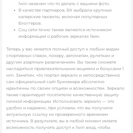
1win незачем что-то делать с вашими фото.
В качестве партнеров, БК выбрала крупные
каперские проекты, включая популярных
блоггеров.
Соц сети точно также являются источником
информации о рабочих зеркалах 1вин.
Теперь у вас имеется полный доступ к любым видам
спортивных ставок, покеру, автоматам, рулеткам и
другим азартным развлечениям. Вы также сможете
насладиться привлекательными акциями и бонусами 1
win. Заметим, что портал-зеркало и непосредственно
сам официальный сайт букмекера абсолютно
идентичны по своим опциям и возможностям. Зеркало
также гарантирует посетителю качественную защиту
личной информации. Использовать зеркало — это
удобно и надежно, при условии, что вы получили
актуальную ссылку из проверенного временем
источника. В результате, вы в любой момент имеете
возможность получить доступ к 1win вход, чтобы