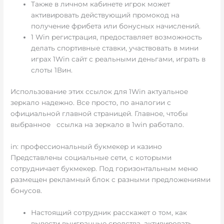
Также в личном кабинете игрок может
активировать действующий промокод на
получение фрибета или бонусных начислений.
1 Win регистрация, предоставляет возможность
делать спортивные ставки, участвовать в мини
играх 1Win сайт с реальными деньгами, играть в
слоты 1Вин.
Использование этих ссылок для 1Win актуальное
зеркало надежно. Все просто, по аналогии с
официальной главной страницей. Главное, чтобы
выбранное ссылка на зеркало в 1win работало.
in: профессиональный букмекер и казино
Представлены социальные сети, с которыми
сотрудничает букмекер. Под горизонтальным меню
размещен рекламный блок с разными предложениями
бонусов.
Настоящий сотрудник расскажет о том, как
вывести выигранные средства, активировать