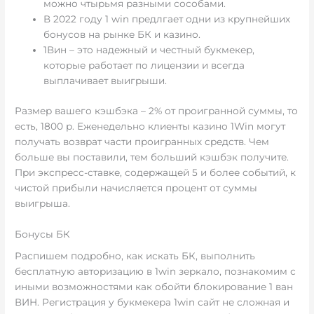
можно чтырьмя разными сособами.
В 2022 году 1 win предлгает одни из крупнейших
бонусов на рынке БК и казино.
1Вин – это надежный и честный букмекер,
которые работает по лицензии и всегда
выплачивает выигрыши.
Размер вашего кэшбэка – 2% от проигранной суммы, то
есть, 1800 р. Еженедельно клиенты казино 1Win могут
получать возврат части проигранных средств. Чем
больше вы поставили, тем больший кэшбэк получите.
При экспресс-ставке, содержащей 5 и более событий, к
чистой прибыли начисляется процент от суммы
выигрыша.
Бонусы БК
Распишем подробно, как искать БК, выполнить
бесплатную авторизацию в 1win зеркало, познакомим с
иными возможностями как обойти блокирование 1 ван
ВИН. Регистрация у букмекера 1win сайт не сложная и