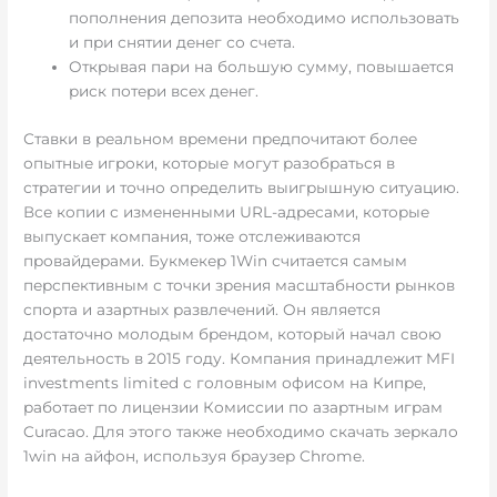
пополнения депозита необходимо использовать
и при снятии денег со счета.
Открывая пари на большую сумму, повышается
риск потери всех денег.
Ставки в реальном времени предпочитают более
опытные игроки, которые могут разобраться в
стратегии и точно определить выигрышную ситуацию.
Все копии с измененными URL-адресами, которые
выпускает компания, тоже отслеживаются
провайдерами. Букмекер 1Win считается самым
перспективным с точки зрения масштабности рынков
спорта и азартных развлечений. Он является
достаточно молодым брендом, который начал свою
деятельность в 2015 году. Компания принадлежит MFI
investments limited с головным офисом на Кипре,
работает по лицензии Комиссии по азартным играм
Curacao. Для этого также необходимо скачать зеркало
1win на айфон, используя браузер Chrome.