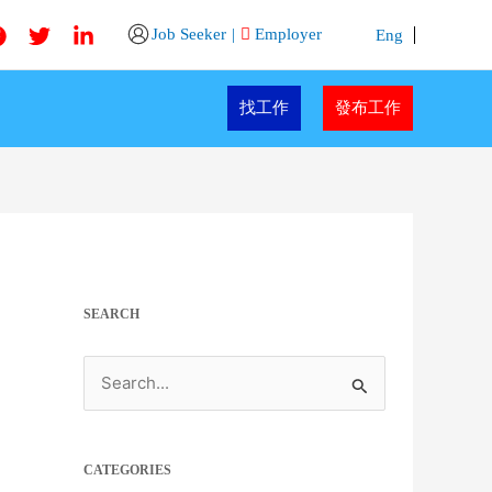
Job Seeker
|
Employer
Eng
找工作
發布工作
SEARCH
S
e
a
CATEGORIES
r