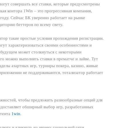
могут совершать все ставки, которые предусмотрены
кая контора 1Win – это прогрессивная компания,
 году. Сейчас БК уверенно работает на рынке
иторию беттеров по всему свету.
онтор такие простые условия прохождения регистрации.
огут характеризоваться своими особенностями и
в будущем может столкнуться с некоторыми
о можно выполнять ставки в прематче и лайве. Тут
зделы азартных игр, турниры покера, казино, живые
 приложении не поддерживаются, тотализатор работает
.
ожностей, чтобы предложить разнообразные опций для
редоставляет обширный выбор игр, разработанных
нтента
1win
.
алюту и кликнуть на иконку социальной сети.