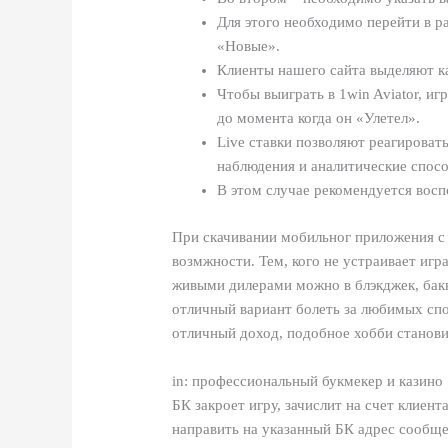
Для этого необходимо перейти в ра
«Новые».
Клиенты нашего сайта выделяют к
Чтобы выиграть в 1win Aviator, и
до момента когда он «Улетел».
Live ставки позволяют реагировать
наблюдения и аналитические спос
В этом случае рекомендуется вос
При скачивании мобильног приложения с
возмжности. Тем, кого не устраивает игр
живыми дилерами можно в блэкджек, бакка
отличный вариант болеть за любимых спо
отличный доход, подобное хобби станови
in: профессиональный букмекер и казино
БК закроет игру, зачислит на счет клиен
направить на указанный БК адрес сообщ