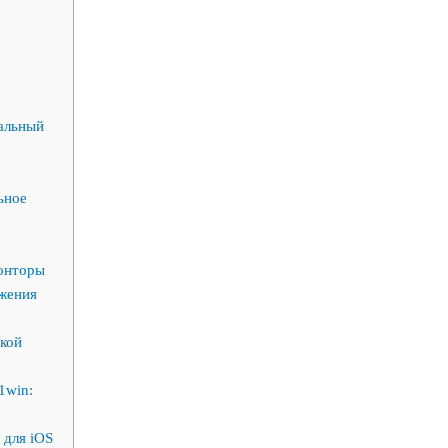
альный
ьное
конторы
жения
кой
1win:
 для iOS