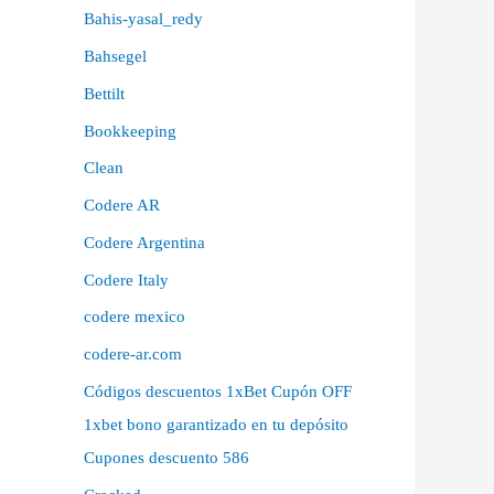
Bahis-yasal_redy
Bahsegel
Bettilt
Bookkeeping
Clean
Codere AR
Codere Argentina
Codere Italy
codere mexico
codere-ar.com
Códigos descuentos 1xBet Cupón OFF
1xbet bono garantizado en tu depósito
Cupones descuento 586