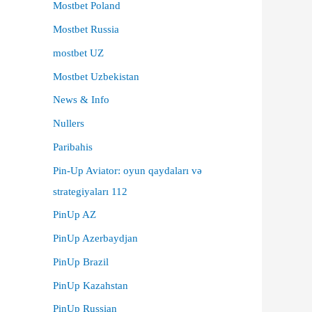
Mostbet Poland
Mostbet Russia
mostbet UZ
Mostbet Uzbekistan
News & Info
Nullers
Paribahis
Pin-Up Aviator: oyun qaydaları və
strategiyaları 112
PinUp AZ
PinUp Azerbaydjan
PinUp Brazil
PinUp Kazahstan
PinUp Russian