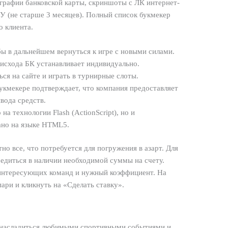
графии банковской карты, скриншоты с ЛК интернет-
У (не старше 3 месяцев). Полный список букмекер
о клиента.
бы в дальнейшем вернуться к игре с новыми силами.
исхода БК устанавливает индивидуально.
ся на сайте и играть в турнирные слоты.
укмекере подтверждает, что компания предоставляет
вода средств.
на технологии Flash (ActionScript), но и
ано на языке HTML5.
но все, что потребуется для погружения в азарт. Для
бедиться в наличии необходимой суммы на счету.
 интересующих команд и нужный коэффициент. На
ари и кликнуть на «Сделать ставку».
ь насладиться любимыми спортивными событиями и