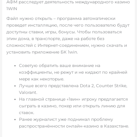
АФМ расследует деятельность международного казино
1WIN
Файл нужно открыть – программа автоматически
проведет инсталляцию, после чего пользователю будут
доступны ставки, игры, бонусы. Чтобы пользоваться
этим дома, в транспорте, даже на работе без
сложностей с Интернет-соединением, нужно скачать и
установить приложение БК 1win.
Советую обратить ваше внимание на
коэффициенты, не режут и не кидают по крайней
мере как некоторые.
Лучше всего представлена Dota 2, Counter Strike,
Valorant.
На главной странице «1вин» игроку предлагается
сыграть в казино, покер или открыть линию для
ставок.
Ранее журналист уже поднимал проблему
распространённости онлайн-казино в Казахстане.