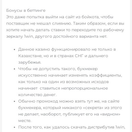
Бонусы в беттинге
Это даже попытка выйти на сайт из бойкота, чтобы
поставщик не мешал слиянию. Таким образом, если вы
хотите начать делать ставки то переходите по рабочему
зеркалу 1win, другого достойного варианта нет.
Данное казино функционировало не только в
Казахстане, но и в странах СНГ и дальнего
зарубежья.
Чтобы не допустить такого, букмекер
искусственно начинает изменять коэффициенты,
как только на один из возможных исходов
начинает ставиться непропорциональное
количество денег.
Обычно промокод можно взять тут же, на сайте
букмекера, который никакого «секрета» из этого
не делает, наоборот, публикует его на «видном»
месте.
После того, как удалось скачать дистрибутив 1win,