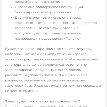
деньги (как у всех в целом).
Программа поддерживает все функции
букмекерской конторы и казино.
Доступны турниры и чемпионаты всех
континентов, стран и регионов, лиг и возрастов,
все спортивные команды и отдельно
выступающие спортсмены – к услугам
пользователя предоставлен «Поиск».
Букмекерская контора «1вин» не может выступать
налоговым агентом для казахстанских игроков,
поскольку работает без лицензии. Чтобы не нарушать
законодательство, вам следует самостоятельно
задекларировать полученные за год доходы,
рассчитать и уплатить налог в 10%. В отличие от
расчётов с легальным букмекером, в качестве
налоговой базы будет выступать вся сумма перевода, а
не чистый выигрыш.
Зачем нужно мобильное приложение 1win?
Согласно законодательству Казахстана в стране