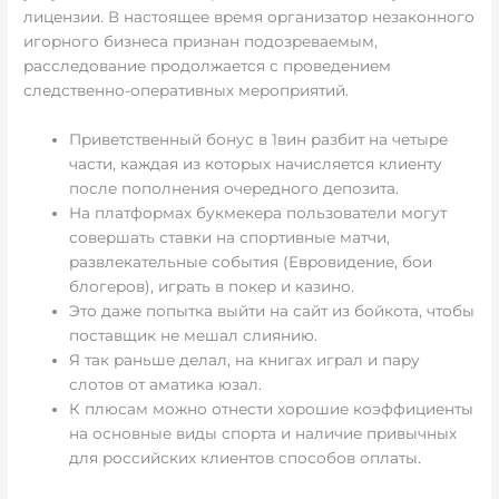
лицензии. В настоящее время организатор незаконного
игорного бизнеса признан подозреваемым,
расследование продолжается с проведением
следственно-оперативных мероприятий.
Приветственный бонус в 1вин разбит на четыре
части, каждая из которых начисляется клиенту
после пополнения очередного депозита.
На платформах букмекера пользователи могут
совершать ставки на спортивные матчи,
развлекательные события (Евровидение, бои
блогеров), играть в покер и казино.
Это даже попытка выйти на сайт из бойкота, чтобы
поставщик не мешал слиянию.
Я так раньше делал, на книгах играл и пару
слотов от аматика юзал.
К плюсам можно отнести хорошие коэффициенты
на основные виды спорта и наличие привычных
для российских клиентов способов оплаты.