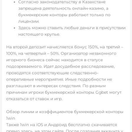
Согласно законодательству в Казахстане
запрещена деятельность онлайн-казино, а
букмекерские конторы работают только по
лицензии.
Здесь можно ставить любые деньги в присутствии
настоящего крупье.
На второй депозит начисляется бонус 150%, на третий –
100%, на четвертый – 50%. Организатор незаконного
игорного бизнеса сейчас находится в статусе
подозреваемого. Идет досудебное расследование,
проводятся соответствующие следственно-
оперативные мероприятия. Иные подробности не
разглашают в интересах следствия. По разным
причинам игроки букмекерской конторы Ggbet могут
отказаться от ставок и игр.
Обзор линии и коэффициентов букмекерской конторы
1win
Также 1win на iOS и Андроид бесплатно скачивается
прямо здесь, на этом сайте. После создания аккаунта у