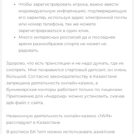
Чтобы зарегистрировать игрока, важно ввести
индивидуальную информацию, подтверждающую
его характер, используя адрес электронной почты
или номер телефона, так же можете
зарегистрироваться в один клик.
Много интересных росписей да и последнее
время разнообразие спорта не может не
радовать.
Здорово, что есть трансляции и не надо думать, где их
смотреть. Мне понравился стартовый депозит, он очень
большой. Согласно законодательству в Казахстане
запрещена деятельность онлайн-казино, а
букмекерские конторы работают только по лицензии.
Приложение для «Андроид» можно установить, скачав
apk-файл с сайта.
Незаконную деятельность онлайн-казино «1WIN»
расследуют в Казахстане
В росписи БК 1win можно использовать азиатские