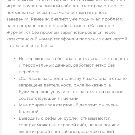
игрока появится личный кабинет, в котором он может
пользоваться всеми возможностями игорного
заведения. Ранее журналист уже поднимал проблему
распространённости онлайн-казино в Казахстане.
Журналист без проблем зарегистрировался через
казахстанский номер телефона и пополнил счет картой
казахстанского банка.
Не переживаю за безопасность денежных средств
и персональных данных, работают четко без
перебоев.
«Согласно законодательству Казахстана, в стране
запрещена деятельность онлайн-казино, а
букмекерские услуги оказываются при наличии
соответствующей лицензии.
Мне понравился стартовый депозит, он очень
большой.
Выводить с рефы 5к рублей отказываются,
говорят может на игровой счёт, но как поняли
выше игровой счёт забанен, зарегаю новый