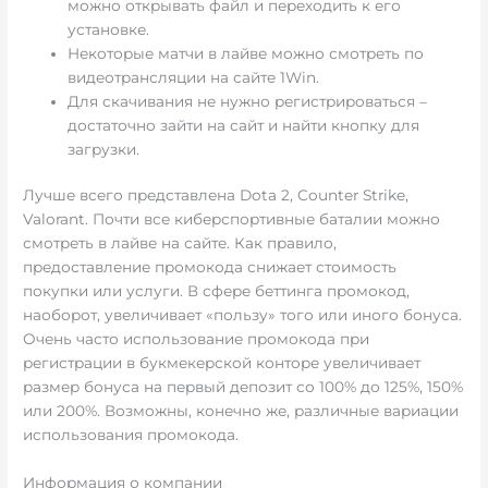
можно открывать файл и переходить к его
установке.
Некоторые матчи в лайве можно смотреть по
видеотрансляции на сайте 1Win.
Для скачивания не нужно регистрироваться –
достаточно зайти на сайт и найти кнопку для
загрузки.
Лучше всего представлена Dota 2, Counter Strike,
Valorant. Почти все киберспортивные баталии можно
смотреть в лайве на сайте. Как правило,
предоставление промокода снижает стоимость
покупки или услуги. В сфере беттинга промокод,
наоборот, увеличивает «пользу» того или иного бонуса.
Очень часто использование промокода при
регистрации в букмекерской конторе увеличивает
размер бонуса на первый депозит со 100% до 125%, 150%
или 200%. Возможны, конечно же, различные вариации
использования промокода.
Информация о компании