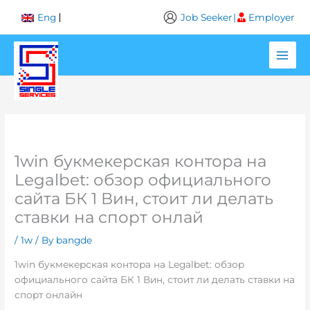
Skip
Job Seeker
|
Employer
Eng
to
content
1win букмекерская контора на
Legalbet: обзор официального
сайта БК 1 Вин, стоит ли делать
ставки на спорт онлай
/
1w
/ By
bangde
1win букмекерская контора на Legalbet: обзор
официального сайта БК 1 Вин, стоит ли делать ставки на
спорт онлайн