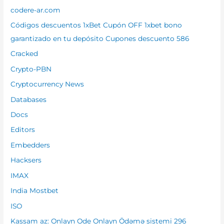
codere-ar.com
Códigos descuentos 1xBet Cupón OFF 1xbet bono
garantizado en tu depósito Cupones descuento 586
Cracked
Crypto-PBN
Cryptocurrency News
Databases
Docs
Editors
Embedders
Hacksers
IMAX
India Mostbet
ISO
Kassam az: Onlayn Ode Onlayn Ödəmə sistemi 296