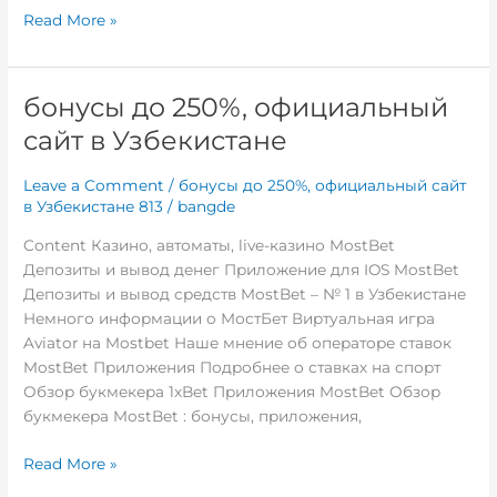
3.5
Read More »
BHK
Apartments
in
бонусы до 250%, официальный
бонусы
Wakad,
до
Pune
сайт в Узбекистане
250%,
официальный
Leave a Comment
/
бонусы до 250%, официальный сайт
сайт
в Узбекистане 813
/
bangde
в
Content Казино, автоматы, live-казино MostBet
Узбекистане
Депозиты и вывод денег Приложение для IOS MostBet
Депозиты и вывод средств MostBet – № 1 в Узбекистане
Немного информации о МостБет Виртуальная игра
Aviator на Mostbet Наше мнение об операторе ставок
MostBet Приложения Подробнее о ставках на спорт
Обзор букмекера 1xBet Приложения MostBet Обзор
букмекера MostBet : бонусы, приложения,
Read More »