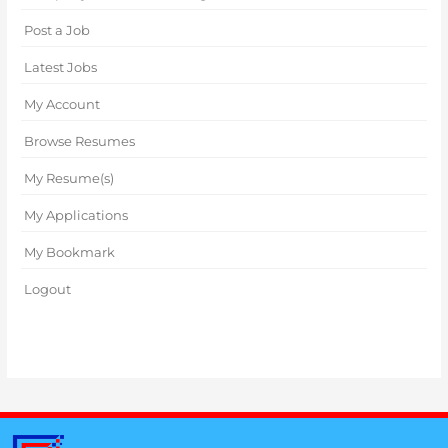
Post a Job
Latest Jobs
My Account
Browse Resumes
My Resume(s)
My Applications
My Bookmark
Logout