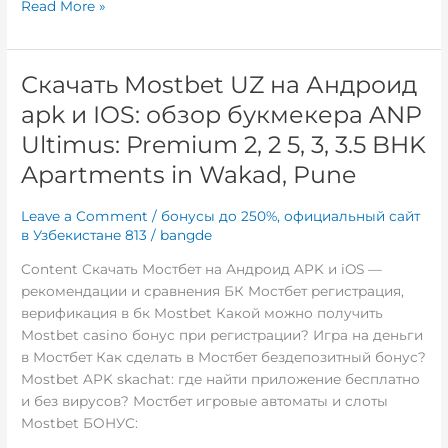
Read More »
Скачать Mostbet UZ на Андроид
Скачать
Mostbet
apk и IOS: обзор букмекера ANP
UZ
Ultimus: Premium 2, 2 5, 3, 3.5 BHK
на
Андроид
Apartments in Wakad, Pune
apk
и
Leave a Comment
/
бонусы до 250%, официальный сайт
IOS:
в Узбекистане 813
/
bangde
обзор
Content Скачать Мостбет на Андроид APK и iOS —
букмекера
рекомендации и сравнения БК Мостбет регистрация,
ANP
верификация в бк Mostbet Какой можно получить
Ultimus:
Mostbet casino бонус при регистрации? Игра на деньги
Premium
в Мостбет Как сделать в Мостбет бездепозитный бонус?
2,
Mostbet APK skachat: где найти приложение бесплатно
2
и без вирусов? Мостбет игровые автоматы и слоты
5,
Mostbet БОНУС:
3,