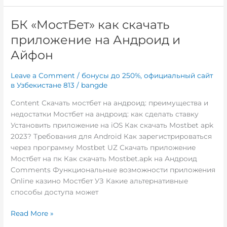
БК «МостБет» как скачать
БК
«МостБет»
приложение на Андроид и
как
Айфон
скачать
приложение
Leave a Comment
/
бонусы до 250%, официальный сайт
на
в Узбекистане 813
/
bangde
Андроид
и
Content Скачать мостбет на андроид: преимущества и
Айфон
недостатки Мостбет на андроид: как сделать ставку
Установить приложение на iOS Как скачать Mostbet apk
2023? Требования для Android Как зарегистрироваться
через программу Mostbet UZ Скачать приложение
Мостбет на пк Как скачать Mostbet.apk на Андроид
Comments Функциональные возможности приложения
Online казино Мостбет УЗ Какие альтернативные
способы доступа может
Read More »