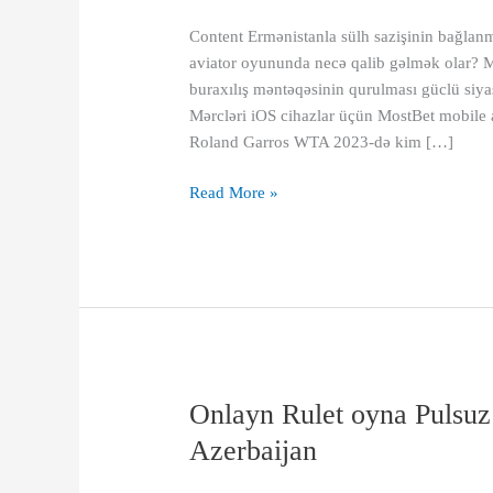
Content Ermənistanla sülh sazişinin bağla
aviator oyununda necə qalib gəlmək olar?
buraxılış məntəqəsinin qurulması güclü siya
Mərcləri iOS cihazlar üçün MostBet mobile
Roland Garros WTA 2023-də kim […]
Read More »
Onlayn Rulet oyna Pulsuz 
Onlayn
Rulet
Azerbaijan
oyna
Pulsuz