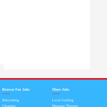
Browse For Jobs
More Jobs
Babysitting
Local Guiding
Cleaning
Massage Therapy