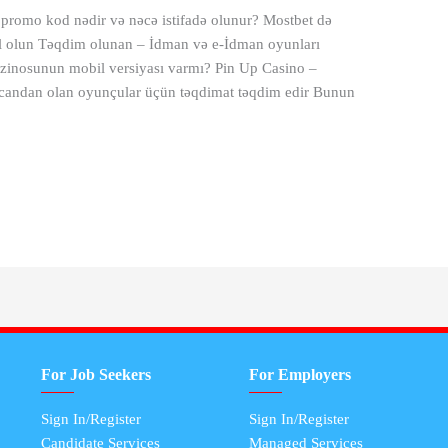
promo kod nədir və nəcə istifadə olunur? Mostbet də
il olun Təqdim olunan – İdman və e-İdman oyunları
azinosunun mobil versiyası varmı? Pin Up Casino –
candan olan oyunçular üçün təqdimat təqdim edir Bunun
For Job Seekers
For Employers
Sign In/Register
Sign In/Register
Candidate Services
Managed Services