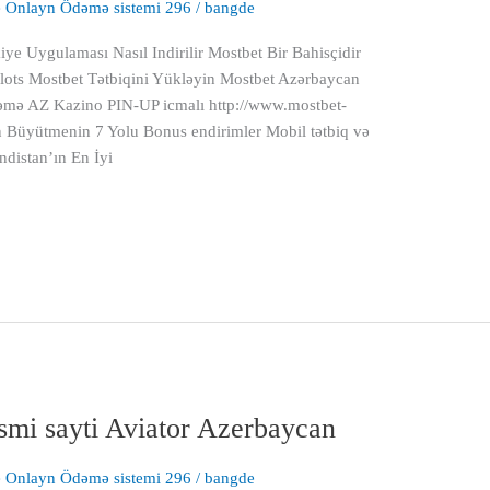
 Onlayn Ödəmə sistemi 296
/
bangde
ye Uygulaması Nasıl Indirilir Mostbet Bir Bahisçidir
 Slots Mostbet Tətbiqini Yükləyin Mostbet Azərbaycan
ləmə AZ Kazino PIN-UP icmalı http://www.mostbet-
 Büyütmenin 7 Yolu Bonus endirimler Mobil tətbiq və
distan’ın En İyi
smi sayti Aviator Azerbaycan
 Onlayn Ödəmə sistemi 296
/
bangde