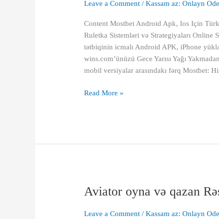
Leave a Comment
/
Kassam az: Onlayn Ode
və
ya
Content Mostbet Android Apk, Ios Için Türki
real
Ruletka Sistemləri və Strategiyaları Online
pul
tətbiqinin icmalı Android APK, iPhone yük
ilə
wins.com’ünüzü Gece Yarısı Yağı Yakmadan
Roulette77
mobil versiyalar arasındakı fərq Mostbet: Hin
Azerbaijan
Read More »
Aviator oyna və qazan Rə
Aviator
oyna
və
Leave a Comment
/
Kassam az: Onlayn Ode