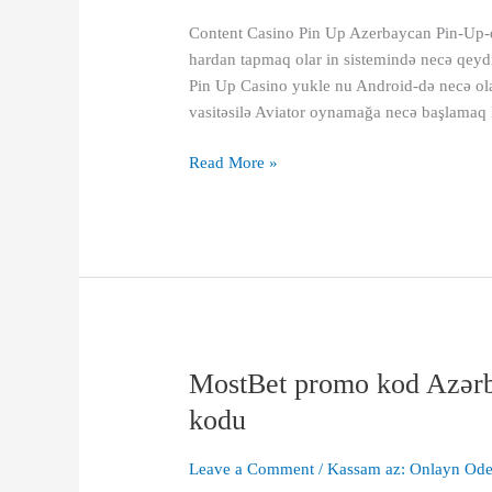
qazan
Content Casino Pin Up Azerbaycan Pin-Up-
Rəsmi
hardan tapmaq olar in sistemində necə qeyd
sayti
Pin Up Casino yukle nu Android-də necə ol
Aviator
vasitəsilə Aviator oynamağa necə başlamaq 
Azerbaycan
Read More »
MostBet promo kod Azər
MostBet
promo
kodu
kod
Azərbaycanda
Leave a Comment
/
Kassam az: Onlayn Ode
MostBet