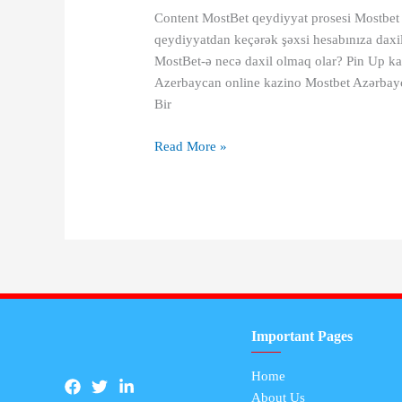
promosyon
Content MostBet qeydiyyat prosesi Mostbet 
kodu
qeydiyyatdan keçərək şəxsi hesabınıza dax
MostBet-ə necə daxil olmaq olar? Pin Up k
Azerbaycan online kazino Mostbet Azərbay
Bir
Read More »
Important Pages
Home
About Us