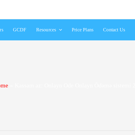
rs
GCDF
Resources
Price Plans
Contact Us
ome
Kassam az: Onlayn Ode Onlayn Ödəmə sistemi 