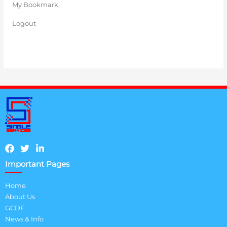
My Bookmark
Logout
Important Pages
Home
About Us
GCDF
News & Info