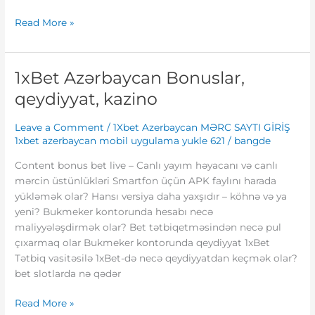
Read More »
1xBet Azərbaycan Bonuslar,
1xBet
Azərbaycan
qeydiyyat, kazino
Bonuslar,
qeydiyyat,
Leave a Comment
/
1Xbet Azerbaycan MƏRC SAYTI GİRİŞ
kazino
1xbet azerbaycan mobil uygulama yukle 621
/
bangde
Content bonus bet live – Canlı yayım həyacanı və canlı
mərcin üstünlükləri Smartfon üçün APK faylını harada
yükləmək olar? Hansı versiya daha yaxşıdır – köhnə və ya
yeni? Bukmeker kontorunda hesabı necə
maliyyələşdirmək olar? Bet tətbiqetməsindən necə pul
çıxarmaq olar Bukmeker kontorunda qeydiyyat 1xBet
Tətbiq vasitəsilə 1xBet-də necə qeydiyyatdan keçmək olar?
bet slotlarda nə qədər
Read More »